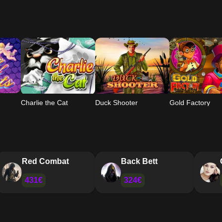
fiëren
tsen waar je niet kunt spelen
schrijvingen
Charlie the Cat
Duck Shooter
Gold Factory
Biscuit
Red Combat
129€
431€