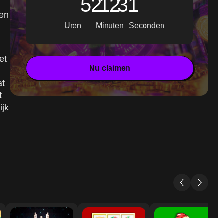
52
12
30
den
Uren
Minuten
Seconden
et
Nu claimen
at
t
ijk