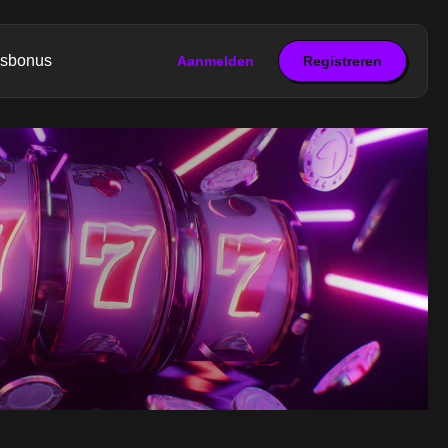
gsbonus
Aanmelden
Registreren