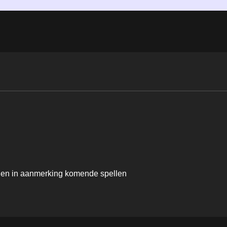
g en in aanmerking komende spellen