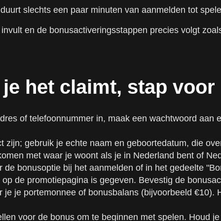
t duurt slechts een paar minuten van aanmelden tot spel
ct invult en de bonusactiveringsstappen precies volgt zo
je het claimt, stap voor
adres of telefoonnummer in, maak een wachtwoord aan en
ect zijn; gebruik je echte naam en geboortedatum, die 
komen met waar je woont als je in Nederland bent of Ned
r de bonusoptie bij het aanmelden of in het gedeelte "Bo
 op de promotiepagina is gegeven. Bevestig de bonusact
 je je portemonnee of bonusbalans (bijvoorbeeld €10). He
llen voor de bonus om te beginnen met spelen. Houd je a