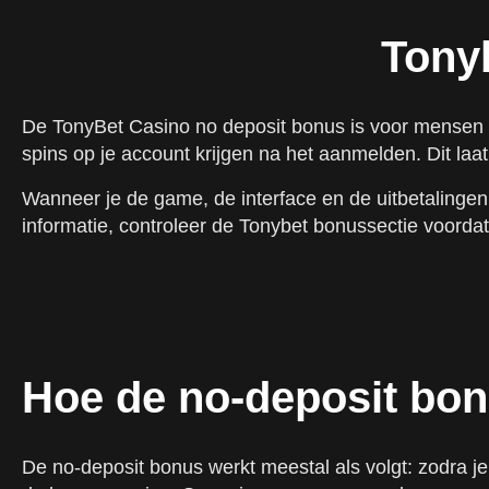
Tony
De TonyBet Casino no deposit bonus is voor mensen di
spins op je account krijgen na het aanmelden. Dit laat
Wanneer je de game, de interface en de uitbetalingen w
informatie, controleer de Tonybet bonussectie voorda
Hoe de no-deposit bon
De no-deposit bonus werkt meestal als volgt: zodra je