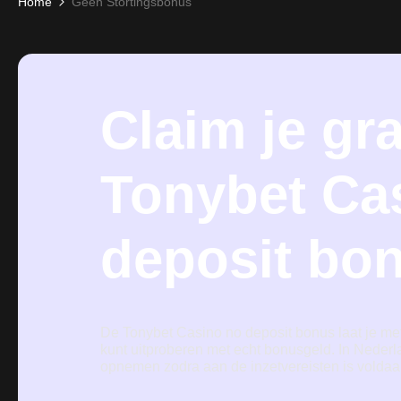
Home
Geen Stortingsbonus
Claim je gr
Tonybet Ca
deposit bo
De Tonybet Casino no deposit bonus laat je met
kunt uitproberen met echt bonusgeld. In Nederla
opnemen zodra aan de inzetvereisten is voldaa