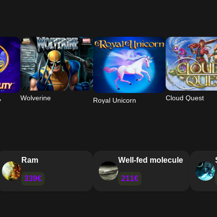
Wolverine
Cloud Quest
y
Royal Unicorn
Reno Monarch
Ram
133€
339€