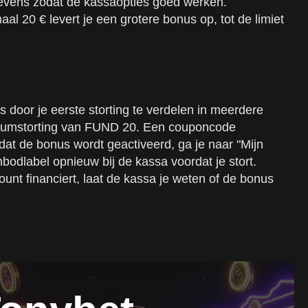
 20 € levert je een grotere bonus op, tot de limiet
s door je eerste storting te verdelen in meerdere
inimumstorting van FUND 20. Een couponcode
dat de bonus wordt geactiveerd, ga je naar "Mijn
odlabel opnieuw bij de kassa voordat je stort.
nt financiert, laat de kassa je weten of de bonus
onybet-