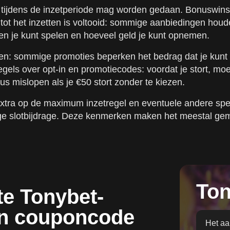
tijdens de inzetperiode mag worden gedaan. Bonuswin
ot het inzetten is voltooid: sommige aanbiedingen houde
len je kunt spelen en hoeveel geld je kunt opnemen.
n: sommige promoties beperken het bedrag dat je kunt o
Regels over opt-in en promotiecodes: voordat je stort, mo
 mislopen als je €50 stort zonder te kiezen.
extra op de maximum inzetregel en eventuele andere spelr
ge slotbijdrage. Deze kenmerken maken het meestal gem
Ton
te Tonybet-
n couponcode
Het aa