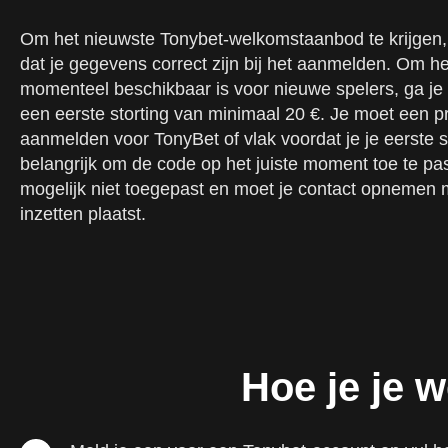
Om het nieuwste Tonybet-welkomstaanbod te krijgen, 
dat je gegevens correct zijn bij het aanmelden. Om h
momenteel beschikbaar is voor nieuwe spelers, ga je 
een eerste storting van minimaal 20 €. Je moet een p
aanmelden voor TonyBet of vlak voordat je je eerste st
belangrijk om de code op het juiste moment toe te pas
mogelijk niet toegepast en moet je contact opnemen m
inzetten plaatst.
Hoe je je 
Meld je aan voor een Tonybet-account en vul he