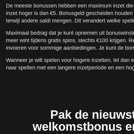
De meeste bonussen hebben een maximum inzet die 
inzet hoger is dan €5. Bonusgeld gescheiden houden t
terwijl andere saldi mengen. Dit verandert welke spel
Maximaal bedrag dat je kunt opnemen uit bonuswinste
meer wint tijdens gratis spins, slechts €100 krijgen. 
invoeren voor sommige aanbiedingen. Je kunt de bonus
Wanneer je wilt spelen voor hogere inzetten, let dan 
naar spellen met een langere inzetperiode en een ho
Pak de nieuws
welkomstbonus e