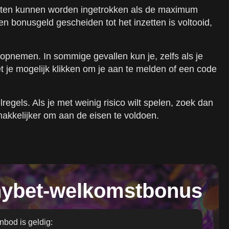
sten kunnen worden ingetrokken als de maximum
n bonusgeld gescheiden tot het inzetten is voltooid,
pnemen. In sommige gevallen kun je, zelfs als je
et je mogelijk klikken om je aan te melden of een code
egels. Als je met weinig risico wilt spelen, zoek dan
akkelijker om aan de eisen te voldoen.
ybet-welkomstbonus
nbod is geldig: