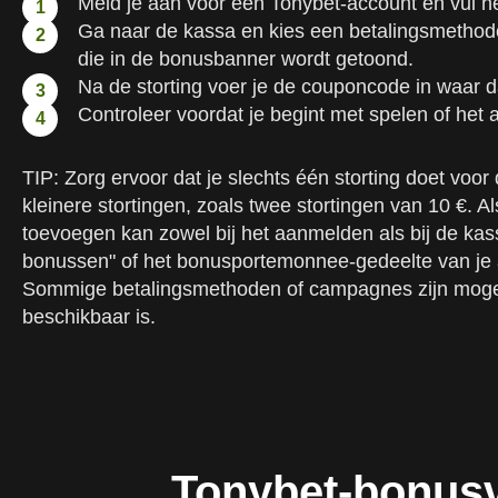
Ga naar de kassa en kies een betalingsmethode 
die in de bonusbanner wordt getoond.
Na de storting voer je de couponcode in waar d
Controleer voordat je begint met spelen of het 
TIP: Zorg ervoor dat je slechts één storting doet voor
kleinere stortingen, zoals twee stortingen van 10 €
toevoegen kan zowel bij het aanmelden als bij de kass
bonussen" of het bonusportemonnee-gedeelte van je ac
Sommige betalingsmethoden of campagnes zijn mogelijk
beschikbaar is.
Tonybet-bonus