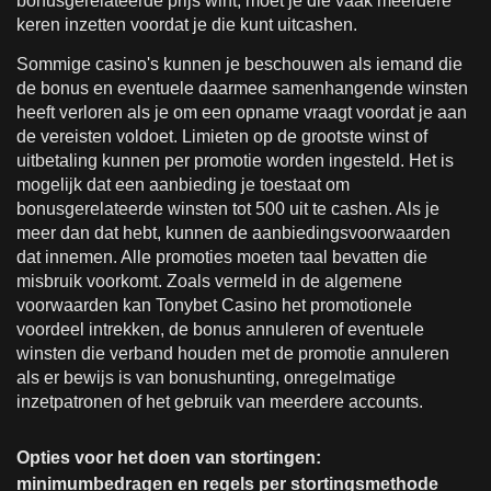
bonusgerelateerde prijs wint, moet je die vaak meerdere
keren inzetten voordat je die kunt uitcashen.
Sommige casino's kunnen je beschouwen als iemand die
de bonus en eventuele daarmee samenhangende winsten
heeft verloren als je om een opname vraagt voordat je aan
de vereisten voldoet. Limieten op de grootste winst of
uitbetaling kunnen per promotie worden ingesteld. Het is
mogelijk dat een aanbieding je toestaat om
bonusgerelateerde winsten tot 500 uit te cashen. Als je
meer dan dat hebt, kunnen de aanbiedingsvoorwaarden
dat innemen. Alle promoties moeten taal bevatten die
misbruik voorkomt. Zoals vermeld in de algemene
voorwaarden kan Tonybet Casino het promotionele
voordeel intrekken, de bonus annuleren of eventuele
winsten die verband houden met de promotie annuleren
als er bewijs is van bonushunting, onregelmatige
inzetpatronen of het gebruik van meerdere accounts.
Opties voor het doen van stortingen:
minimumbedragen en regels per stortingsmethode