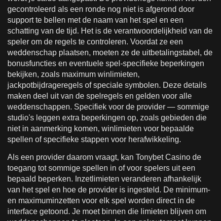
gecontroleerd als een ronde nog niet is afgerond door
support te bellen met de naam van het spel en een
schatting van de tijd. Het is de verantwoordelijkheid van de
speler om de regels te controleren. Voordat ze een
weddenschap plaatsen, moeten ze de uitbetalingstabel, de
bonusfuncties en eventuele spel-specifieke beperkingen
bekijken, zoals maximum winlimieten,
jackpotbijdrageregels of speciale symbolen. Deze details
maken deel uit van de spelregels en gelden voor alle
weddenschappen. Specifiek voor de provider — sommige
studio's leggen extra beperkingen op, zoals gebieden die
niet in aanmerking komen, winlimieten voor bepaalde
spellen of specifieke stappen voor herafwikkeling.
Als een provider daarom vraagt, kan Tonybet Casino de
toegang tot sommige spellen in of voor spelers uit een
bepaald beperken. Inzetlimieten veranderen afhankelijk
van het spel en hoe de provider is ingesteld. De minimum-
en maximuminzetten voor elk spel worden direct in de
interface getoond. Je moet binnen die limieten blijven om