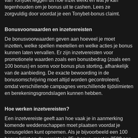
van Tonybet leggen uit hoe inzet werkt en wat je kan
tegenhouden om je bonus uit te cashen. Lees ze
zorgvuldig door voordat je een Tonybet-bonus claimt.
Bonusvoorwaarden en inzetvereisten
De bonusvoorwaarden geven aan hoeveel je moet
inzetten, welke spellen meetellen en welke acties je bonus
kunnen laten vervallen. Er zijn inzetvereisten voor
promotionele waarden zoals een bonusbedrag (zoals een
100 bonus) en soms voor bonus plus storting, afhankelijk
van de aanbieding. De exacte bewoording in de
bonusomschrijving moet altijd worden gecontroleerd,
omdat verschillende campagnes verschillende tijdslimieten
en berekeningsgrondslagen kunnen hebben.
Hoe werken inzetvereisten?
Een inzetvereiste geeft aan hoe vaak je in aanmerking
komende weddenschappen moet plaatsen voordat je
bonusgelden kunt opnemen. Als je bijvoorbeeld een 100