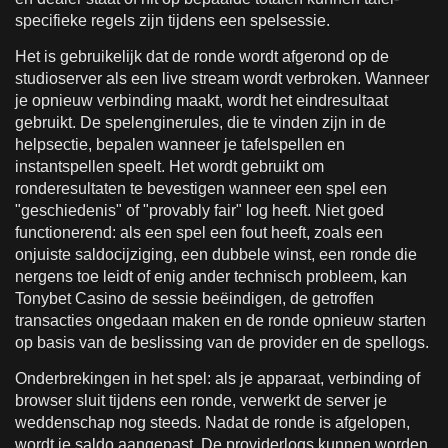
specifieke regels zijn tijdens een spelsessie.
Het is gebruikelijk dat de ronde wordt afgerond op de
studioserver als een live stream wordt verbroken. Wanneer
je opnieuw verbinding maakt, wordt het eindresultaat
gebruikt. De spelenginerules, die te vinden zijn in de
helpsectie, bepalen wanneer je tafelspellen en
instantspellen speelt. Het wordt gebruikt om
ronderesultaten te bevestigen wanneer een spel een
"geschiedenis" of "provably fair" log heeft. Niet goed
functionerend: als een spel een fout heeft, zoals een
onjuiste saldocijziging, een dubbele winst, een ronde die
nergens toe leidt of enig ander technisch probleem, kan
Tonybet Casino de sessie beëindigen, de getroffen
transacties ongedaan maken en de ronde opnieuw starten
op basis van de beslissing van de provider en de spellogs.
Onderbrekingen in het spel: als je apparaat, verbinding of
browser sluit tijdens een ronde, verwerkt de server je
weddenschap nog steeds. Nadat de ronde is afgelopen,
wordt je saldo aangepast. De providerlogs kunnen worden