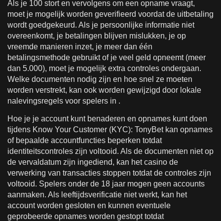
Als je 100 stort en vervolgens om een opname vraagt,
moet je mogelijk worden geverifieerd voordat de uitbetaling
wordt goedgekeurd. Als je persoonlijke informatie niet
overeenkomt, je betalingen blijven mislukken, je op
vreemde manieren inzet, je meer dan één
betalingsmethode gebruikt of je veel geld opneemt (meer
dan 5.000), moet je mogelijk extra controles ondergaan.
Welke documenten nodig zijn en hoe snel ze moeten
worden verstrekt, kan ook worden gewijzigd door lokale
nalevingsregels voor spelers in .
Hoe je je account kunt benaderen en opnames kunt doen
tijdens Know Your Customer (KYC): TonyBet kan opnames
of bepaalde accountfuncties beperken totdat
identiteitscontroles zijn voltooid. Als de documenten niet op
de vervaldatum zijn ingediend, kan het casino de
verwerking van transacties stoppen totdat de controles zijn
voltooid. Spelers onder de 18 jaar mogen geen accounts
aanmaken. Als leeftijdsverificatie niet werkt, kan het
account worden gesloten en kunnen eventuele
geprobeerde opnames worden gestopt totdat