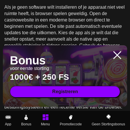
Als je geen software wilt installeren of je apparaat niet veel
ruimte heeft, is browser spelen geweldig. Open de
casinowebsite in een moderne browser om direct te
beginnen met spelen. De site past automatisch eventuele
updates toe die uitkomen. Kies de app als je wilt dat die
sneller opstart, meer aanvoelt als de native app en
mogelijk stabieler is tijdens sessies. Gebruik de browser
als je niets wilt installeren, snelle toegang wilt op meerdere
Bonus
apparaten of op een gedeeld apparaat zit waar het
installeren van apps geen goed idee is. Ongeacht welke
voor eerste storting
methode je gebruikt, zorg ervoor dat je bij de juiste service
1000€ + 250 FS
inlogt voordat je je wachtwoord invoert of een betaling
bevestigt, zoals een 50 storting.
Registreren
Het absolute minimum voor hardware en software is een
smartphone of tablet die niet te oud is, een up-to-date
besturingssysteem en een recente versie van de browser.
Sommige oudere apparaten kunnen nog steeds toegang
hebben tot de site, maar spellen kunnen langzamer laden,
App
Bonus
Menu
Promotiecode
Geen Stortingsbonus
de interface kan vertragen of sommige slots of live dealer