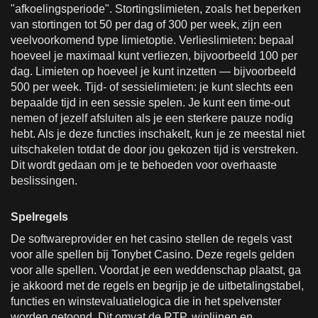
"afkoelingsperiode". Stortingslimieten, zoals het beperken
van stortingen tot 50 per dag of 300 per week, zijn een
veelvoorkomend type limietoptie. Verlieslimieten: bepaal
hoeveel je maximaal kunt verliezen, bijvoorbeeld 100 per
dag. Limieten op hoeveel je kunt inzetten — bijvoorbeeld
500 per week. Tijd- of sessielimieten: je kunt slechts een
bepaalde tijd in een sessie spelen. Je kunt een time-out
nemen of jezelf afsluiten als je een sterkere pauze nodig
hebt. Als je deze functies inschakelt, kun je ze meestal niet
uitschakelen totdat de door jou gekozen tijd is verstreken.
Dit wordt gedaan om je te behoeden voor overhaaste
beslissingen.
Spelregels
De softwareprovider en het casino stellen de regels vast
voor alle spellen bij Tonybet Casino. Deze regels gelden
voor alle spellen. Voordat je een weddenschap plaatst, ga
je akkoord met de regels en begrijp je de uitbetalingstabel,
functies en winstevaluatielogica die in het spelvenster
worden getoond. Dit omvat de RTP, winlijnen en