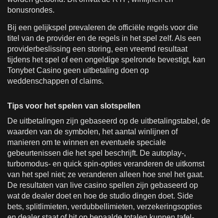
bonusrondes.
Bij een gelijkspel prevaleren de officiële regels voor die
titel van de provider en de regels in het spel zelf. Als een
providerbeslissing een storing, een vreemd resultaat
tijdens het spel of een ongeldige spelronde bevestigt, kan
Tonybet Casino geen uitbetaling doen op
weddenschappen of claims.
Tips voor het spelen van slotspellen
De uitbetalingen zijn gebaseerd op de uitbetalingstabel, de
waarden van de symbolen, het aantal winlijnen of
manieren om te winnen en eventuele speciale
gebeurtenissen die het spel beschrijft. De autoplay-,
turbomodus- en quick spin-opties veranderen de uitkomst
van het spel niet; ze veranderen alleen hoe snel het gaat.
De resultaten van live casino spellen zijn gebaseerd op
wat de dealer doet en hoe de studio dingen doet. Side
bets, splitlimieten, verdubbellimieten, verzekeringsopties
en dealer staat of hit op bepaalde totalen kunnen tafel-