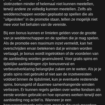
slotinzetten minder of helemaal niet kunnen meetellen,
terwijl andere ze volledig kunnen meetellen. Zelfs als
weddenschappen worden geplaatst op spellen die als
"uitgesloten" in de promotie staan, tellen ze mogelijk niet
mee voor het behalen van de vereiste.
Bij een bonus kunnen er limieten gelden voor de grootte
van je weddenschappen en de spellen die je mag spelen.
Als de promotie een maximum inzet vermeldt, kan het
overschrijden ervan betekenen dat je winsten worden
verlaagd, je bonus wordt ingetrokken of de voordelen van
de aanbieding worden geannuleerd. Voor gratis spins en
tijdelijke aanbiedingen zijn bonusverval en
verbeurdverklaring belangrijke zaken om te weten. Als je je
gratis spins niet gebruikt of niet aan de inzetvereisten
voldoet binnen de tijdslimiet, kun je eventuele resterende
spins, bonusgeld of daarmee samenhangende winsten
verliezen. Er kunnen regels gelden over welke fondsen als
eerste worden gebruikt en hoe opnames werken terwijl een
aanbieding nog actief is. Wanneer je een