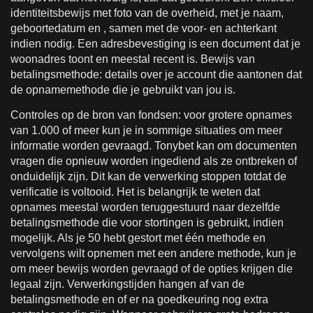
identiteitsbewijs met foto van de overheid, met je naam,
geboortedatum en , samen met de voor- en achterkant
indien nodig. Een adresbevestiging is een document dat je
woonadres toont en meestal recent is. Bewijs van
betalingsmethode: details over je account die aantonen dat
de opnamemethode die je gebruikt van jou is.
Controles op de bron van fondsen: voor grotere opnames
van 1.000 of meer kun je in sommige situaties om meer
informatie worden gevraagd. Tonybet kan om documenten
vragen die opnieuw worden ingediend als ze ontbreken of
onduidelijk zijn. Dit kan de verwerking stoppen totdat de
verificatie is voltooid. Het is belangrijk te weten dat
opnames meestal worden teruggestuurd naar dezelfde
betalingsmethode die voor stortingen is gebruikt, indien
mogelijk. Als je 50 hebt gestort met één methode en
vervolgens wilt opnemen met een andere methode, kun je
om meer bewijs worden gevraagd of de opties krijgen die
legaal zijn. Verwerkingstijden hangen af van de
betalingsmethode en of er na goedkeuring nog extra