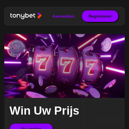
Aanmelden
Registreren
Win Uw Prijs
Nu spelen