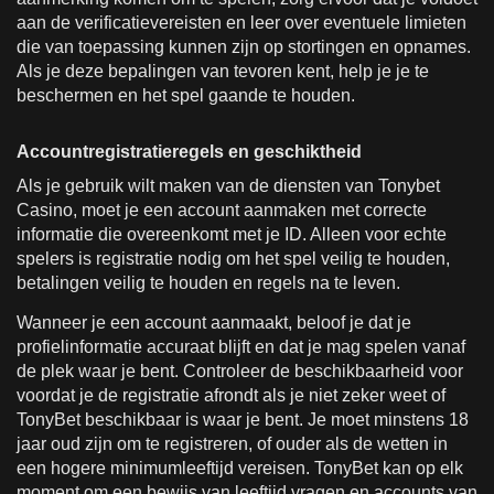
aan de verificatievereisten en leer over eventuele limieten
die van toepassing kunnen zijn op stortingen en opnames.
Als je deze bepalingen van tevoren kent, help je je te
beschermen en het spel gaande te houden.
Accountregistratieregels en geschiktheid
Als je gebruik wilt maken van de diensten van Tonybet
Casino, moet je een account aanmaken met correcte
informatie die overeenkomt met je ID. Alleen voor echte
spelers is registratie nodig om het spel veilig te houden,
betalingen veilig te houden en regels na te leven.
Wanneer je een account aanmaakt, beloof je dat je
profielinformatie accuraat blijft en dat je mag spelen vanaf
de plek waar je bent. Controleer de beschikbaarheid voor
voordat je de registratie afrondt als je niet zeker weet of
TonyBet beschikbaar is waar je bent. Je moet minstens 18
jaar oud zijn om te registreren, of ouder als de wetten in
een hogere minimumleeftijd vereisen. TonyBet kan op elk
moment om een bewijs van leeftijd vragen en accounts van